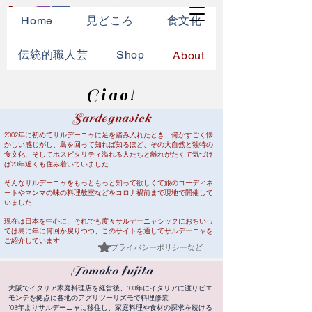
Home
見どころ
食文化
伝統的職人芸
Shop
About
Ciao!
​Sardegnasick
2002年に初めてサルデーニャに足を踏み入れたとき、何かすごく懐
かしい感じがし、
島を回って知れば知るほど、その大自然と独特の
食文化、そしてホスピタリティ溢れる
人たちと離れがたくて気づけ
ば20年近くも住み着いていました
そんなサルデーニャをもっともっと知って欲しくて旅のコーディネ
ートやマンマの
​味の
料理教室などをコロナ禍前まで現地で開催して
いました
現在は日本を中心に、それでも度々サルデーニャシックにおちいっ
ては島に年に何回か
戻りつつ、
​このサイトを通してサルデーニャを
ご紹介しています
​プライバシーポリシーなど
​Tomoko fujita
大阪でイタリア家庭料理店を経営後、’00年にイタリアに
渡りピエ
モンテを拠点に各地の
アグリツーリズモで料理修業
’03年よりサルデーニャに移住し、家庭料理や食材の探求を続ける