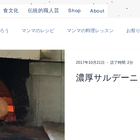
食文化
伝統的職人芸
Shop
About
ろう
マンマのレシピ
マンマの料理レッスン
お祭
り
職人仕事
ときどき日本
その他
2017年10月21日
読了時間: 2分
濃厚サルデーニ