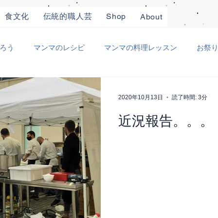
食文化
伝統的職人芸
Shop
About
ろう
マンマのレシピ
マンマの料理レッスン
お祭
り
職人仕事
ときどき日本
その他
2020年10月13日
読了時間: 3分
近況報告。。。