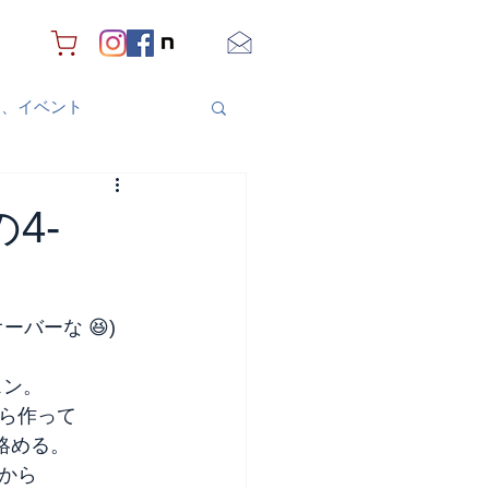
り、イベント
4-
バーな 😆)
スン。
ら作って
絡める。
から