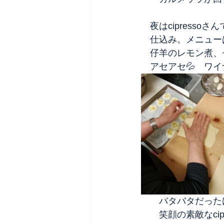
　夜はcipress
　仕込み。メニュー
　仔羊のレモン煮、
　アセアセ💦　ワイ
　　バタバタだった
　　笑顔の素敵なci