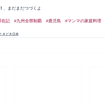
！
、まだまだつづくよ
滞在記
#九州全県制覇
#鹿児島
#マンマの家庭料理
ときどき日本