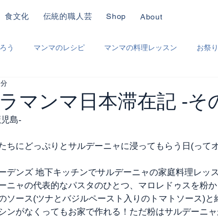
食文化
伝統的職人芸
Shop
About
ろう
マンマのレシピ
マンマの料理レッスン
お祭
2分
り
職人仕事
ときどき日本
その他
ラマンマ日本滞在記 -その
鹿児島-
たちにどっぷりとサルデーニャに浸ってもらう日(ってオー
ーデンズ 地下キッチンでサルデーニャの家庭料理レッ
ーニャの代表的なパスタのひとつ、マロレドゥスを粉か
のソース(ツナとバジルペースト入りのトマトソース)と
シンがなくってもお家で作れる！ただ粉はサルデーニャ