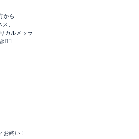
方から
ネス、
りカルメッラ
‍♀️
ディお終い！