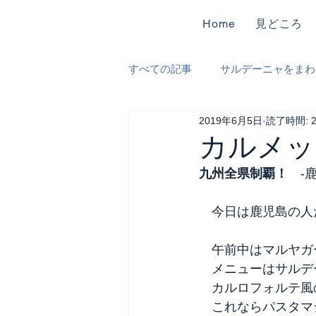
Home
見どころ
すべての記事
サルデーニャをまわ
2019年6月5日
読了時間: 
遺跡、博物館巡り
食材めぐ
カルメッ
九州全県制覇！
　-
　今日は鹿児島の人
　午前中はマルヤガ
　メニューはサルデ
　カルロフォルテ風
　これならパスタマ