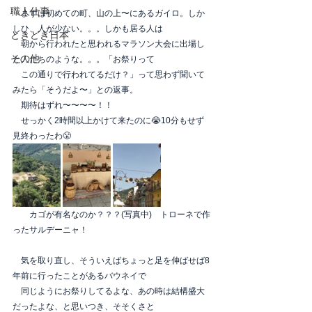
職人仕事
　まずは初めての町、山の上〜にあるガイロ。しか
しひ、人が少ない。。。しかも居る人は
ときどき日本
　朝から行われたと思われるマラソン大会に出場し
その他
た人たちのような。。。「お祭りって
　この通りで行われてるだけ？」って思わず聞いて
みたら「そうだよ〜」との返事。
　期待はずれ〜〜〜〜！！
　せっかく2時間以上かけて来たのに😭10分もせず
見終わったわ😤
　　カゴが有名なのか？？？(写真中)　トローネで作
ったサルデーニャ！
　気を取り直し、そういえばちょっと足を伸ばせば8
年前に行ったことがあるバウネイで
　同じようにお祭りしてるよな、あの時は結構盛大
だったよな、と思いつき、そそくさと