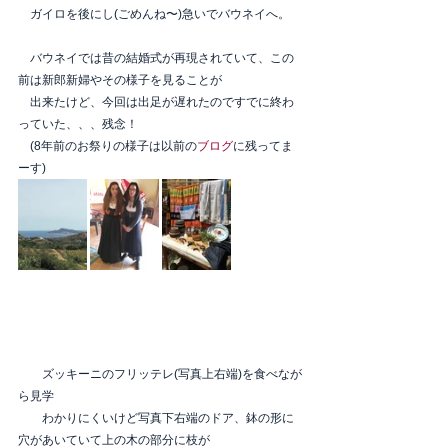
　ガイロを後にし(ごめんね〜)急いでバウネイへ。
　バウネイでは昔の結婚式が再現されていて、この
前は新郎新婦やその様子を見ることが
　出来たけど、今回は出足が遅れたのですでに終わ
っていた、、、残念！
　(8年前のお祭りの様子は以前の
ブログ
に残ってま
ーす)
　　ズッキーニのフリッテレ(写真上右端)を食べなが
ら見学　
　　わかりにくいけど写真下右端のドア、鉢の形に
穴があいていて上の木の部分に枝が