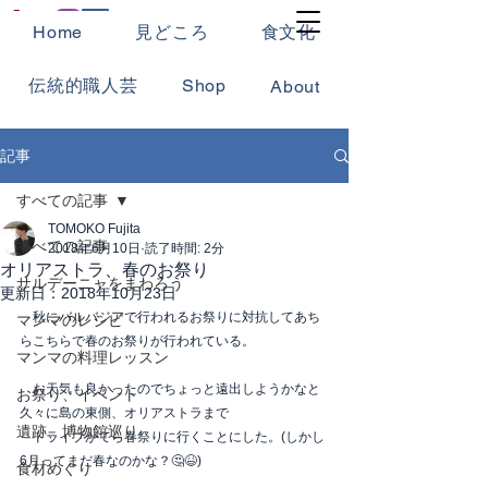
Home
見どころ
食文化
伝統的職人芸
Shop
About
記事
すべての記事
TOMOKO Fujita
すべての記事
2018年6月10日
読了時間: 2分
オリアストラ、春のお祭り
サルデーニャをまわろう
更新日：
2018年10月23日
　秋にバルバジアで行われるお祭りに対抗してあち
マンマのレシピ
らこちらで春のお祭りが行われている。
マンマの料理レッスン
　お天気も良かったのでちょっと遠出しようかなと
お祭り、イベント
久々に島の東側、オリアストラまで
遺跡、博物館巡り
　ドライブがてら春祭りに行くことにした。(しかし
6月ってまだ春なのかな？🤔😆)
食材めぐり