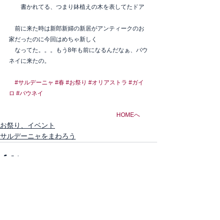
　　書かれてる、つまり鉢植えの木を表してたドア
　前に来た時は新郎新婦の新居がアンティークのお
家だったのに今回はめちゃ新しく
　なってた。。。もう8年も前になるんだなぁ、バウ
ネイに来たの。　
#サルデーニャ
#春
#お祭り
#オリアストラ
#ガイ
ロ
#バウネイ
HOMEへ
お祭り、イベント
サルデーニャをまわろう
すべて表示
最新記事