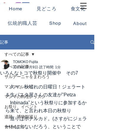
Home
見どころ
食文化
伝統的職人芸
Shop
About
記事
すべての記事
TOMOKO Fujita
すべての記事
2019年12月9日
読了時間: 1分
いろんなトコで秋祭り開催中 その7
サルデーニャをまわろう
マンマのレシピ
　久々、秋晴れの日曜日！ジェラート
＆生パスタ屋さんの友達が"Petza
マンマの料理レッスン
　Inbinada"という秋祭りに参加するか
お祭り、イベント
ら来て、と言われ本日の秋祭り
遺跡、博物館巡り
　巡りはボナルカド。(さすがにジェラ
ートは出ないだろう、ということで
食材めぐり