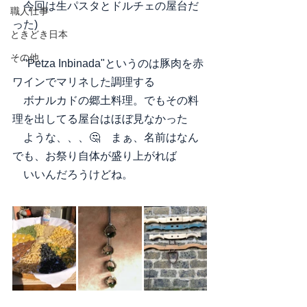
　今回は生パスタとドルチェの屋台だ
職人仕事
った)
ときどき日本
その他
　"Petza Inbinada"というのは豚肉を赤
ワインでマリネした調理する
　ボナルカドの郷土料理。でもその料
理を出してる屋台はほぼ見なかった
　ような、、、🤔　まぁ、名前はなん
でも、お祭り自体が盛り上がれば
　いいんだろうけどね。