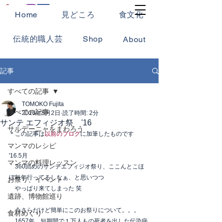
Home
見どころ
食文化
伝統的職人芸
Shop
About
記事
すべての記事
TOMOKO Fujita
すべての記事
2016年5月2日
読了時間: 2分
サンテ エフィジオ祭 '16
サルデーニャをまわろう
＊この記事は
以前のブログ
に加筆したものです
マンマのレシピ
'16.5月
マンマの料理レッスン
　360回めのサンテエフィジオ祭り、ここんとこほ
ぼ毎年行ってるしなぁ、と思いつつ
お祭り、イベント
　やっぱり来てしまった 笑
遺跡、博物館巡り
　今さらだけど簡単にこのお祭りについて。。。
食材めぐり
　1657年、短期間で１万人もの死者を出した伝染病