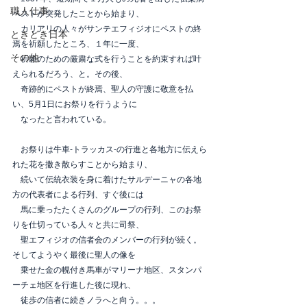
職人仕事
ペストが突発したことから始まり、
　カリアリの人々がサンテエフィジオにペストの終
ときどき日本
焉を祈願したところ、１年に一度、
その他
　祈願のための厳粛な式を行うことを約束すれば叶
えられるだろう、と。その後、
　奇跡的にペストが終焉、聖人の守護に敬意を払
い、5月1日にお祭りを行うように
　なったと言われている。
　お祭りは牛車-トラッカス-の行進と各地方に伝えら
れた花を撒き散らすことから始まり、
　続いて伝統衣装を身に着けたサルデーニャの各地
方の代表者による行列、すぐ後には
　馬に乗ったたくさんのグループの行列、このお祭
りを仕切っている人々と共に司祭、
　聖エフィジオの信者会のメンバーの行列が続く。
そしてようやく最後に聖人の像を
　乗せた金の幌付き馬車がマリーナ地区、スタンパ
ーチェ地区を行進した後に現れ、
　徒歩の信者に続きノラへと向う。。。