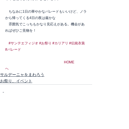
　ちなみに1日の華やかなパレードもいいけど、ノラ
から帰ってくる4日の夜は厳かな
　雰囲気でこっちもかなり見応えがある。機会があ
ればぜひご見物を！　
#サンテエフィジオ
#お祭り
#カリアリ
#伝統衣装
#パレード
HOME
へ
サルデーニャをまわろう
お祭り、イベント
すべて表示
最新記事