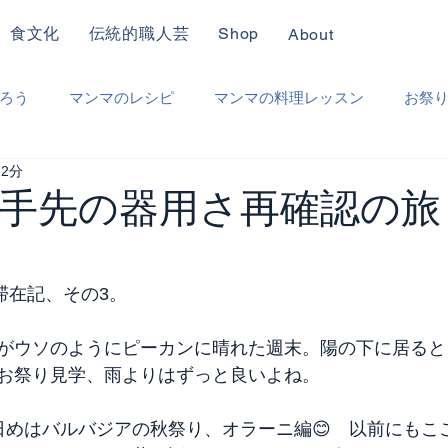
食文化
伝統的職人芸
Shop
About
ろう
マンマのレシピ
マンマの料理レッスン
お祭
 2分
り
職人仕事
ときどき日本
その他
手先の器用さ再確認の旅？ 
滞在記、その3。
がウソのようにピーカンに晴れた週末。陽の下に居ると
お祭り見学、雨よりはずっと良いよね。
日めはバルバジアの秋祭り、オラーニ編😊　以前にもこ