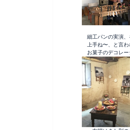
　細工パンの実演、
　上手ね〜、と言わ
　お菓子のデコレー