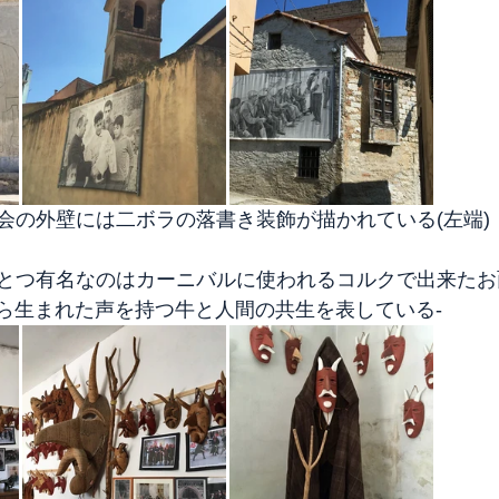
会の外壁には二ボラの落書き装飾が描かれている(左端)
とつ有名なのはカーニバルに使われるコルクで出来たお
 - 風から生まれた声を持つ牛と人間の共生を表している-