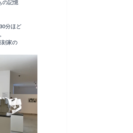
ぁの記憶
30分ほど
。
彫刻家の