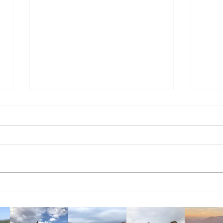
ちょっとした旅行気分 -その
ちょ
２-
１-