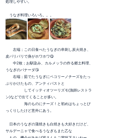
処理しやすい。
　うなぎ料理いろいろ。。。
　　左端；この日食べたうなぎの串刺し炭火焼き、
皮パリパリで身がホワホワ😋
　　中2枚；お馴染み、カルメッラの作る郷土料理、
うなぎのパナーダ😘
　　右端；茹でたうなぎにペコリーノチーズをたっ
ぷりかけたもの、アンティパストと
　　　　　してイッティオツーリズモ(漁師レストラ
ン)などで出てくることが多い。
　　　　　海のものにチーズ！と初めはちょっとび
っくりしたけど意外にあう。
　日本のうなぎの蒲焼きも白焼きも大好きだけど、
サルデーニャで食べるうなぎもまた乙な
　もの。機会があれば皆さんもご賞味下さいねー。