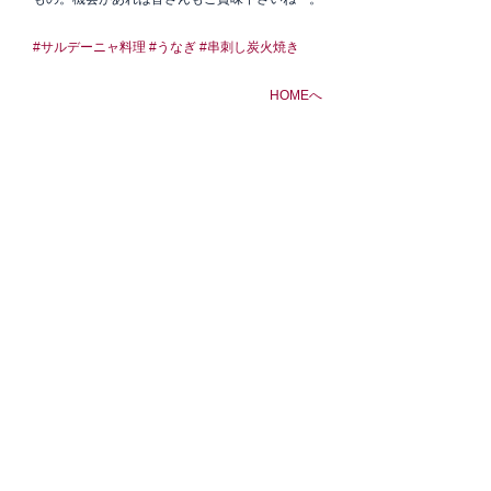
#サルデーニャ料理
#うなぎ
#串刺し炭火焼き
HOMEへ
その他
サルデーニャをまわろう
すべて表示
最新記事