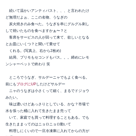
　続いて温かいアンティパスト、、、と言われたけ
ど無理だよぉ、ここの名物、うなぎの
　炭火焼きのみ食べた。うなぎを串にグルグル刺し
して焼いたものを食べますかぁ〜？と
　客席をサービスの人が回って来て、欲しいとなる
とお皿にいくつ？と聞いて乗せて
　くれる。(写真上、右から2枚め)　　
　結局、プリモもセコンドもパス。。。締めにレモ
ンシャーベットで終わり 笑
　ところでうなぎ、サルデーニャでもよく食べる。
前にも
ブログにUP
したけどサルデー
　ニャのうなぎは小さくって細く、まるでドジョウ
みたい。
　味は濃いけどあっさりとしている、かな？市場で
水を張った桶に入れて生きたまま売って
　いて、家庭でも買って料理することもある。でも
生きたままってのはニョロニョロ動いて
　料理しにくいので一旦冷凍庫に入れてからの方が