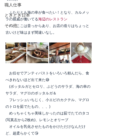
職人仕事
　ふたりとも海の幸が食べたい！となり、カルメッ
ときどき日本
ラの親戚が働いてる
海辺のレストラン
その他
　へ。ここは昔っからあり、お店の造りはちょっと
古いけど味はまず間違いなし。
　お任せでアンティパストをいろいろ頼んだら、食
べきれないほど出て来た😅
　(ボッタルガとセロリ、ぶどうのサラダ、海の幸の
サラダ、マグロのボッタルガ＆
　フレッシュいちじく、小エビのカクテル、マグロ
のトロを茹でたもの、、、)
　めっちゃくちゃ美味しかったのは茹でたてのタコ
(写真左から2枚め)、レモンとオリーブ
　オイルを乳化させたものをかけただけなんだけ
ど、超柔らかくて😘