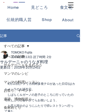
Home
見どころ
食文化
伝統的職人芸
Shop
About
記事
すべての記事
TOMOKO Fujita
すべての記事
2018年9月13日
読了時間: 2分
サルデーニャのうなぎ料理
サルデーニャをまわろう
更新日：
2018年10月24日
マンマのレシピ
マンマの料理レッスン
　9月11日(アメリカ同時多発テロがあった日☹️)はカ
ルメッラのお誕生日。
お祭り、イベント
　しばらくルガーノの息子のところに行っていたの
遺跡、博物館巡り
で久しぶりに会いがてらお祝いしよう、
　と恋人同士のようにふたりで🤣レストランへ行っ
食材めぐり
て来た。