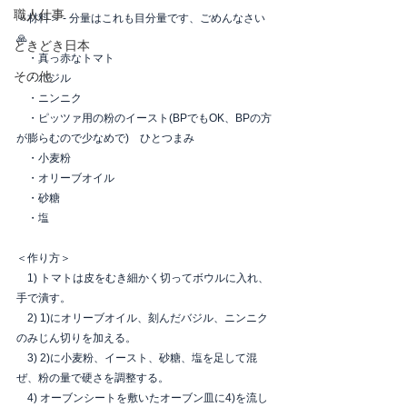
職人仕事
＜材料＞ - 分量はこれも目分量です、ごめんなさい
🙏
ときどき日本
　・真っ赤なトマト
その他
　・バジル
　・ニンニク
・ピッツァ用の粉のイースト(BPでもOK、BPの方
が膨らむので少なめで)　ひとつまみ
　・小麦粉
・オリーブオイル
　・砂糖
　・塩
＜作り方＞
　1) トマトは皮をむき細かく切ってボウルに入れ、
手で潰す。
　2) 1)にオリーブオイル、刻んだバジル、ニンニク
のみじん切りを加える。
　3) 2)に小麦粉、イースト、砂糖、塩を足して混
ぜ、粉の量で硬さを調整する。
　4) オーブンシートを敷いたオーブン皿に4)を流し