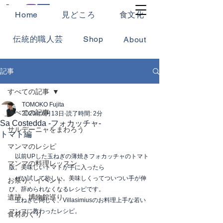
Home
見どころ
食文化
伝統的職人芸
Shop
About
記事
すべての記事
TOMOKO Fujita
すべての記事
2020年6月13日
読了時間: 2分
Sa Costedda -フォカッチャ-
サルデーニャをまわろう
トマト編
マンマのレシピ
　以前UPした玉ねぎの薄焼きフォカッチャのトマト
マンマの料理レッスン
版。美味しいトマトが手に入ったら
　ぜひ試して欲しい。美味しくってついつい手が伸
お祭り、イベント
び、辞められなくなるレシピです。
遺跡、博物館巡り
　玉ねぎと同じく、Villasimiusのお料理上手な若い
マンマに教わったレシピ。
食材めぐり