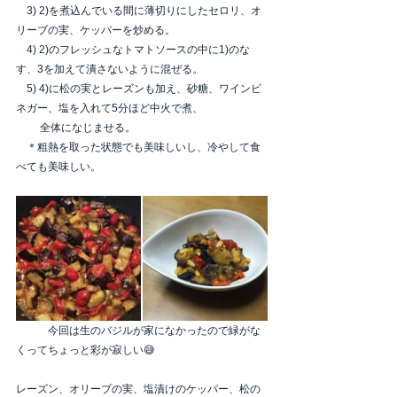
　3) 2)を煮込んでいる間に薄切りにしたセロリ、オ
リーブの実、ケッパーを炒める。
　4) 2)のフレッシュなトマトソースの中に1)のな
す、3を加えて潰さないように混ぜる。
　5) 4)に松の実とレーズンも加え、砂糖、ワインビ
ネガー、塩を入れて5分ほど中火で煮、
　　 全体になじませる。
　＊粗熱を取った状態でも美味しいし、冷やして食
べても美味しい。
　　　今回は生のバジルが家になかったので緑がな
くってちょっと彩が寂しい😅　　
レーズン、オリーブの実、塩漬けのケッパー、松の