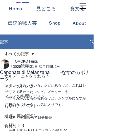
Home
見どころ
食文化
伝統的職人芸
Shop
About
記事
すべての記事
TOMOKO Fujita
すべての記事
2020年5月31日
読了時間: 2分
Caponata di Melanzana -なすのカポナ
サルデーニャをまわろう
ータ-
カポナータもいろいろレシピがあるけど、これはシ
マンマのレシピ
チリアで教わったレシピ。ズッキーニや
マンマの料理レッスン
パプリカが入るものもあるけど、シンプルになすが
主役のカポナータ、お気に入りです。
お祭り、イベント
遺跡、博物館巡り
＜材料＞ 例によって目分量😅
　なす
食材めぐり
　完熟トマト(私はミニトマトが好き🍅)