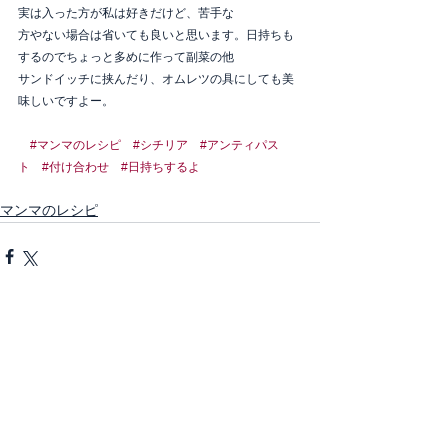
実は入った方が私は好きだけど、苦手な
方やない場合は省いても良いと思います。日持ちも
するのでちょっと多めに作って副菜の他
サンドイッチに挟んだり、オムレツの具にしても美
味しいですよー。
#マンマのレシピ
#シチリア
#アンティパス
ト
#付け合わせ
#日持ちするよ
マンマのレシピ
すべて表示
最新記事