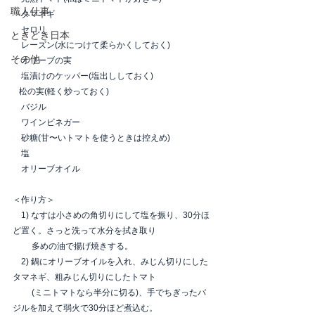
職人仕事
　タマネギ
　セロリ
ときどき日本
　レーズン(水につけて柔らかくしておく)
その他
　オリーブの実
　塩漬けのケッパー(塩出ししておく)
   松の実(軽く炒っておく)
　バジル
　ワインビネガー
　砂糖(甘〜いトマトを使うときは控えめ)
　塩
　オリーブオイル
＜作り方＞
　1) なすは小さめの角切りにして塩を振り、30分ほ
ど置く。さっと洗って水分を拭き取り
　　 多めの油で揚げ焼きする。
　2) 鍋にオリーブオイルを入れ、みじん切りにした
タマネギ、粗みじん切りにしたトマト
　　 (ミニトマトなら半分に切る)、手でちぎったバ
ジルを加えて弱火で30分ほど煮込む。