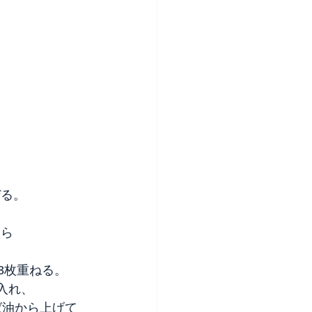
ぜる。
たら
て3枚重ねる。
入れ、
ば油から上げて