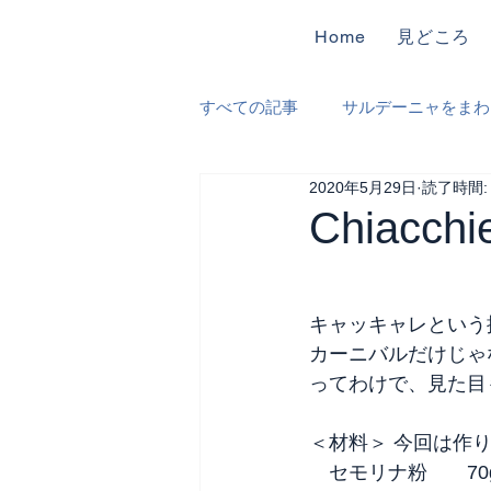
Home
見どころ
すべての記事
サルデーニャをまわ
2020年5月29日
読了時間:
遺跡、博物館巡り
食材めぐ
Chiacc
キャッキャレという
カーニバルだけじゃ
ってわけで、見た目
＜材料＞ 今回は作
　セモリナ粉　　70