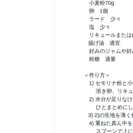
　小麦粉70g
　卵　1個
　ラード　少々
　塩　少々
　リキュールまたは
   揚げ油　適宜
　好みのジャムや好
　粉糖　適量
＜作り方＞
　1) セモリナ粉
　　 溶き卵、リキ
　2) 水分が足り
　　 ひとまとめに
   3) 2)の
　4) 重ねた真ん中
　　 スプーンで上