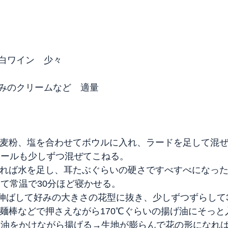
白ワイン　少々
みのクリームなど　適量
と小麦粉、塩を合わせてボウルに入れ、ラードを足して混
ュールも少しずつ混ぜてこねる。
なければ水を足し、耳たぶぐらいの硬さですべすべになっ
して常温で30分ほど寝かせる。
生地を薄く伸ばして好みの大きさの花型に抜き、少しずつずらし
を麺棒などで押さえながら170℃ぐらいの揚げ油にそっと
に油をかけながら揚げる→生地が膨らんで花の形になれ