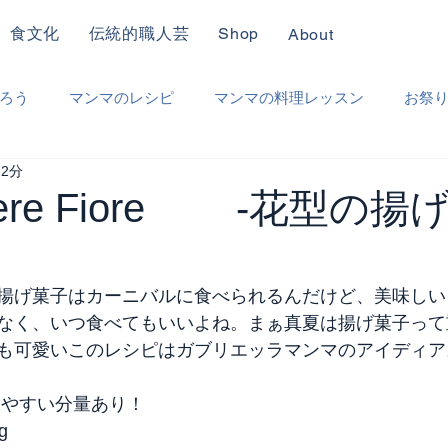
食文化
伝統的職人芸
Shop
About
ろう
マンマのレシピ
マンマの料理レッスン
お祭
 2分
り
職人仕事
ときどき日本
その他
hiere Fiore -花型の揚
揚げ菓子はカーニバルに食べられるんだけど、美味しい
なく、いつ食べてもいいよね。まぁ真夏は揚げ菓子って
も可愛いこのレシピはガブリエッラマンマのアイディア
りやすい分量あり！
g