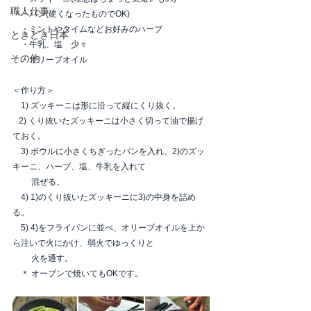
職人仕事
　・パン(硬くなったものでOK)
　・ミントやタイムなどお好みのハーブ
ときどき日本
　・牛乳、塩　少々
その他
　・オリーブオイル　
＜作り方＞
　1) ズッキーニは形に沿って縦にくり抜く。
   2) くり抜いたズッキーニは小さく切って油で揚げ
ておく。
　3) ボウルに小さくちぎったパンを入れ、2)のズッ
キーニ、ハーブ、塩、牛乳を入れて
　　 混ぜる。
　4) 1)のくり抜いたズッキーニに3)の中身を詰め
る。
　5) 4)をフライパンに並べ、オリーブオイルを上か
ら注いで火にかけ、弱火でゆっくりと
　　 火を通す。
　＊ オーブンで焼いてもOKです。