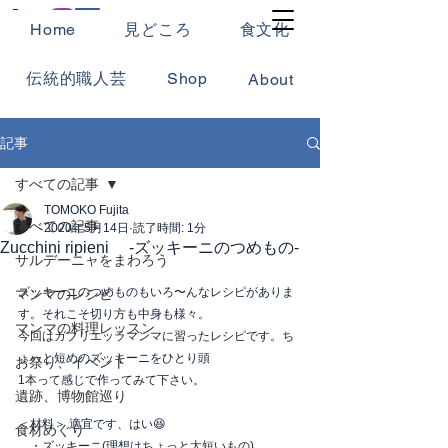
Home
見どころ
食文化
伝統的職人芸
Shop
About
記事
すべての記事
TOMOKO Fujita
すべての記事
2020年5月14日
読了時間: 1分
Zucchini ripieni -ズッキーニのつめもの-
サルデーニャをまわろう
ズッキーニのつめものもいろ〜んなレシピがありま
マンマのレシピ
す。それこそ切り方も中身も様々。
マンマの料理レッスン
今回はガブリエッラマンマに習ったレシピです。ち
ょっと短めのズッキーニをひとり頭
お祭り、イベント
1本って感じで作ってみて下さい。
遺跡、博物館巡り
＜材料＞ 適宜です、はい😆
食材めぐり
　・ズッキーニ(理想はちょっと太短いもの)